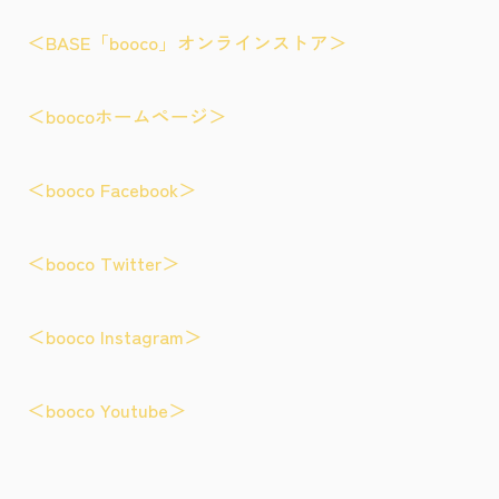
＜BASE「booco」オンラインストア＞
＜boocoホームページ＞
＜booco Facebook＞
＜booco Twitter＞
＜booco Instagram＞
＜booco Youtube＞