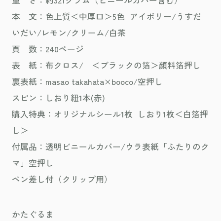
本 文：色上質＜中厚口＞5色 アイボリー/うすだ
いだい/レモン/クリーム/白茶
頁 数：240ページ
表 紙：布クロス/ ＜ブラックの箔＞顔料箔押し
裏表紙：masao takahata×booco/空押し
スピン：しおり紐1本(赤)
購入特典：オリジナルシール1枚 しおり1枚＜白箔押
し＞
付属品：透明ビニールカバー/ウラ表紙「ふたりのク
マ」空押し
ペン差し付（クリップ用）
かたぐるま