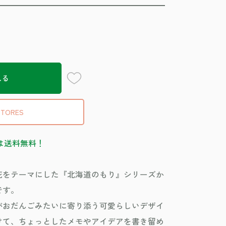
お気に入り登録
れる
STORES
は送料無料！
花をテーマにした『北海道のもり』シリーズか
です。
がおだんごみたいに寄り添う可愛らしいデザイ
けて、ちょっとしたメモやアイデアを書き留め