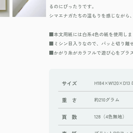
るのにぴったりです。
シマエナガたちの温もりを感じながら
■本文用紙には白系4色の紙を使用しま
■ミシン目入りなので、パッと切り離
■かがり糸がカラフルで遊び心をプラ
サイズ
H184×W120×D1
重 さ
約210グラム
頁 数
128（4色無地）